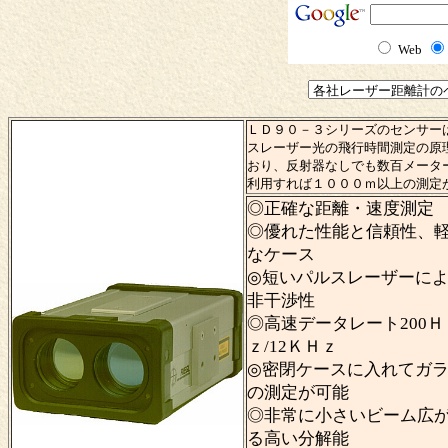
Web
ＬＤ９０－３シリーズのセンサー
スレーザー光の飛行時間測定の原
おり、反射器なしでも数百メータ
利用すれば１０００ｍ以上の測定
◎正確な距離・速度測定
◎優れた性能と信頼性、
なケース
◎短いパルスレーザーに
非干渉性
◎高速データレート200Ｈ
ｚ/12ＫＨｚ
◎密閉ケースに入れてガ
の測定が可能
◎非常に小さいビーム広
る高い分解能