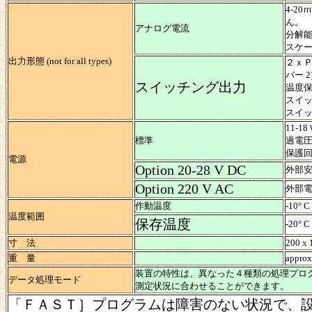
4-2
ん。
アナログ電流
分解
スケール
出力形態 (not for all types)
２ｘ
バー 2
スイッチング出力
温度
スイッ
スイ
11-
標準
過電
保護
電源
Option 20-28 V DC
外部安
Option 220 V AC
外部電
作動温度
-10° C
温度範囲
保存温度
-20° C
寸 法
200 x 
重 量
approx
装置の特性は、異なった４種類の処理プロ
データ処理モード
測定状況に合わせることができます。
「ＦＡＳＴ］プログラムは障害のない状況で、