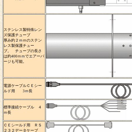
ステンレス製特殊レン
ズ保護チューブ
厚み約２ｍｍのステン
レス製保護チュー
ブ。 チューブの長さ
は約400ｍｍでエアーパ
ージも可能。
電源ケーブルＣＥシー
ルド用 3ｍ長
標準接続ケーブル ４
ｍ長
ＣＥシールド用 ＲＳ
２３２データケーブ