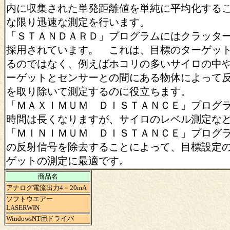
内に収集された単発距離値を単純に平均化する
な限り迅速な測定を行います。
「ＳＴＡＮＤＡＲＤ」プログラムにはクラッタ
採用されています。 これは、目標のターゲッ
るのではなく、例えばホコリの多いサイロの中
ーゲットとセンサーとの間にある物体によって
を取り除いて測定するのに役立ちます。
「ＭＡＸＩＭＵＭ ＤＩＳＴＡＮＣＥ」プログ
時間は長くなりますが、サイロのレベル測定な
「ＭＩＮＩＭＵＭ ＤＩＳＴＡＮＣＥ」プログ
の反射信号を除去することによって、目標設定
ゲットの測定に最適です。
商品名
アナログ電流出力4－20mA
ソフトウエアー
LASERWIN
WindowsNT用ドライバ