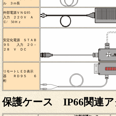
ル ３ｍ長
外部電源ＶＮＧ95
入力 ２２０Ｖ Ａ
Ｃ/ 50Ｈｚ
安定化電源 ＳＴＡＢ
９５ 入力 ２０－
２８ Ｖ ＤＣ
リモートＬＥＤ表示
器 ＲＤ９５ ６
桁
保護ケース IP66関連