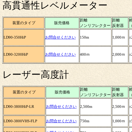
高貫通性レベルメーター
距離
距離
装置のタイプ
販売価格
ノンリフレクター
反射器
LD90-350HiP
お問合せください
150m
1,000ｍ
±
LD90-3200HiP
お問合せください
400ｍ
2,000ｍ
±
レーザー高度計
距離
距離
装置のタイプ
販売価格
ノンリフレクター
反射器
LD90-3800HiP-LR
お問合せください
2,500m
2,500ｍ
±
LD90-3800VHS-FLP
お問合せください
750m
1,000ｍ
±