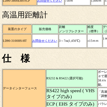
LD90-3800EHS-FLP
お問合せください
750ｍ
1,000ｍ
±
高温用距離計
距離
精度
デ
装置のタイプ
販売価格
ノンリフレクター
（標準）
（
1
LD90-3100HS-HT
お問合せください
3～7m(1,450℃)
±15ｍｍ
2
仕 様
ボーレ
ｄで
RS232 & RS422 (選択可能)
38.
能。
データインターフェース
RS422 high speed ( VHS
「高速
タイプのみ)
「調整
ECP ( EHS タイプのみ)
パラ