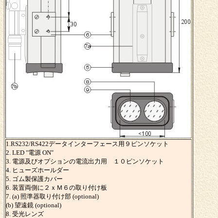
1.RS232/RS422データインターフェース用９ピンソケット
2. LED "電源 ON"
3. 電源及びオプションの電流出力用 １０ピンソケット
4. ヒューズホールダー
5. ゴム製保護カバー
6. 装置両側に２ｘＭ６の取り付け板
7. (a) 照準器取り付け部 (optional)
(b) 望遠鏡 (optional)
8. 受光レンズ