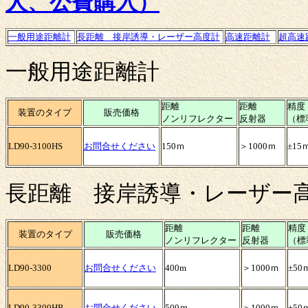
人、公費購入）
一般用途距離計
長距離 接岸誘導・レーザー高度計
高速距離計
超高速
一般用途距離計
距離
距離
精度
装置のタイプ
販売価格
ノンリフレクター
反射器
（標
LD90-3100HS
お問合せください
150ｍ
＞1000ｍ
±15
長距離 接岸誘導・レーザー
距離
距離
精度
装置のタイプ
販売価格
ノンリフレクター
反射器
（標
LD90-3300
お問合せください
400m
＞1000ｍ
±50
LD90-3300HR
お問合せください
500ｍ
＞1000ｍ
±50