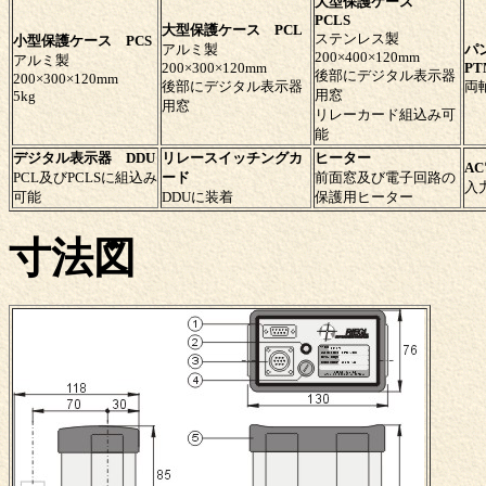
大型保護ケース
PCLS
大型保護ケース PCL
ステンレス製
小型保護ケース PCS
アルミ製
パ
200×400×120mm
アルミ製
200×300×120mm
PT
後部にデジタル表示器
200×300×120mm
後部にデジタル表示器
両
用窓
5kg
用窓
リレーカード組込み可
能
デジタル表示器 DDU
リレースイッチングカ
ヒーター
A
PCL及びPCLSに組込み
ード
前面窓及び電子回路の
入
可能
DDUに装着
保護用ヒーター
寸法図